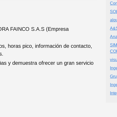
Con
SO
alq
ORA FAINCO S.A.S (Empresa
A&S
Ana
SI
ios, horas pico, información de contacto,
CO
s.
visu
ñas y demuestra ofrecer un gran servicio
Ing
Gru
Ing
Int