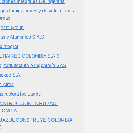
uciones Integrales De Ingeniría
ges fumigaciónes y desinfecciones
áreas.
jecta Group
jas y Aluminios S.A.S.
ointegral
LTIAIRES COLOMBIA S.A.S
a, Arquitectura e Ingeniería SAS
expe S.A.
o Aires
structora los Lagos
NSTRUCCIONES RUBAU.
LOMBIA
UAZUL CONSTRUYE COLOMBIA
S