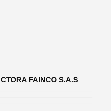
UCTORA FAINCO S.A.S
.
.
.
.