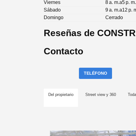
Viernes
8 a. m.a5 p. m
Sábado
9 a. m.a12 p. 
Domingo
Cerrado
Reseñas de CONSTR
Contacto
TELÉFONO
Del propietario
Street view y 360
Tod