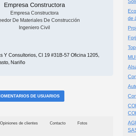
Sol
Empresa Constructora
Eco
Empresa Constructora
de 
eedor De Materiales De Construcción
Ingeniero Civil
Pro
For
Top
as Y Consultorios, Cl 19 #31B-57 Oficina 1205,
MU
asto, Nariño
Als
Con
Aut
COMENTARIOS DE USUARIOS
Con
CO
CO
AG
Opiniones de clientes
Contacto
Fotos
SA