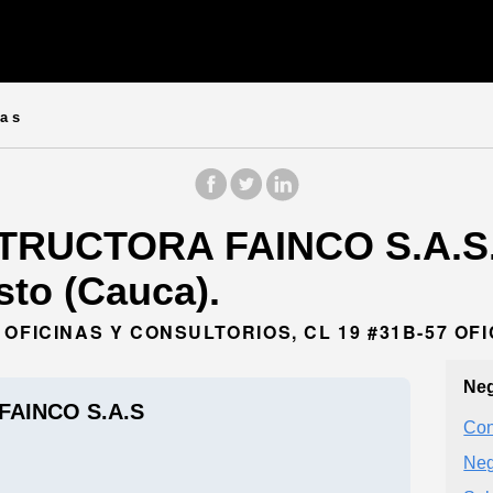
a s
TRUCTORA FAINCO S.A.S.
sto (Cauca).
OFICINAS Y CONSULTORIOS, CL 19 #31B-57 OFI
Neg
AINCO S.A.S
Con
Neg