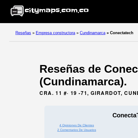
Reseñas
»
Empresa constructora
»
Cundinamarca
»
Conectatech
Reseñas de Conect
(Cundinamarca).
CRA. 11 #· 19 -71, GIRARDOT, C
Conecta
4 Opiniones De Clientes
2 Comentarios De Usuarios