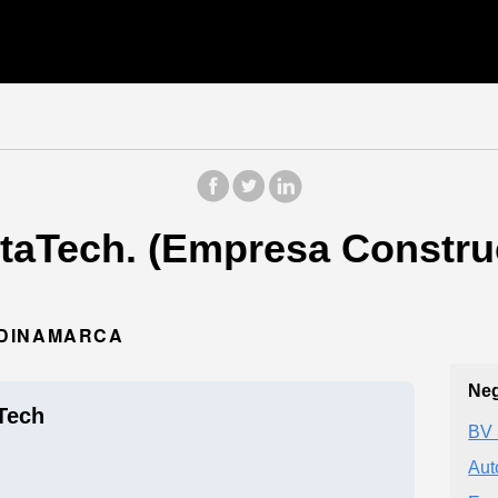
aTech. (Empresa Construct
UNDINAMARCA
Neg
Tech
BV 
Aut