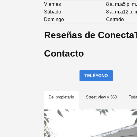
Viernes
8 a. m.a5 p. m
Sábado
8 a. m.a12 p. 
Domingo
Cerrado
Reseñas de Conecta
Contacto
TELÉFONO
Del propietario
Street view y 360
Tod