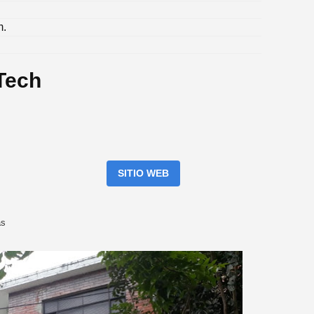
.
m.
Tech
SITIO WEB
as