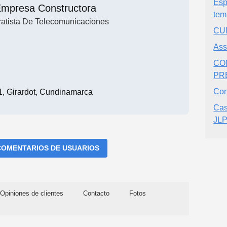
Esp
mpresa Constructora
tem
ratista De Telecomunicaciones
CU
Ass
CO
PR
Con
71, Girardot, Cundinamarca
Cas
JLP
COMENTARIOS DE USUARIOS
Opiniones de clientes
Contacto
Fotos