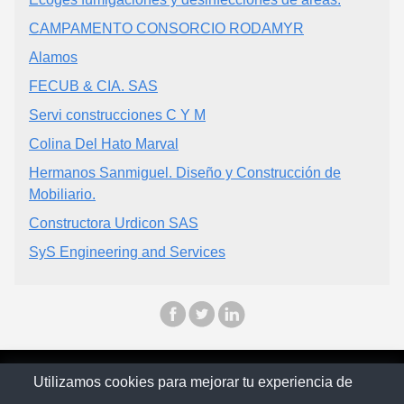
CAMPAMENTO CONSORCIO RODAMYR
Alamos
FECUB & CIA. SAS
Servi construcciones C Y M
Colina Del Hato Marval
Hermanos Sanmiguel. Diseño y Construcción de
Mobiliario.
Constructora Urdicon SAS
SyS Engineering and Services
© Citymaps Colombia 2025
Utilizamos cookies para mejorar tu experiencia de