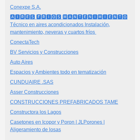
Conexpe S.A.
🅰🅸🆁🅴🆂 🅵🆁🅸🅾🆂 🅼🅰🅽🆃🅴🅽🅸🅼🅸🅴🅽🆃🅾
Técnico en aires acondicionados Instalación,
mantenimiento, neveras y cuartos fríos ️
ConectaTech
BV Servicios y Construcciones
Auto Aires
Espacios y Ambientes todo en tematización
CUNDUAIRE .SAS
Asser Construcciones
CONSTRUCCIONES PREFABRICADOS TAME
Constructora los Lagos
Casetones en Icopor y Poron | JLPorones |
Aligeramiento de losas