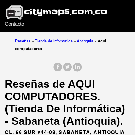
Contacto
Reseñas
»
Tienda de informatica
»
Antioquia
»
Aqui
computadores
Reseñas de AQUI
COMPUTADORES.
(Tienda De Informática)
- Sabaneta (Antioquia).
CL. 66 SUR #44-08, SABANETA, ANTIOQUIA