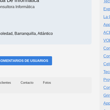
nda De Informática
Tec
nsultora Informática
Exp
La 
App
AC
ledad, Barranquilla, Atlántico
VO
Co
Co
COMENTARIOS DE USUARIOS
Cel
Tec
Pro
clientes
Contacto
Fotos
Com
Gri
App