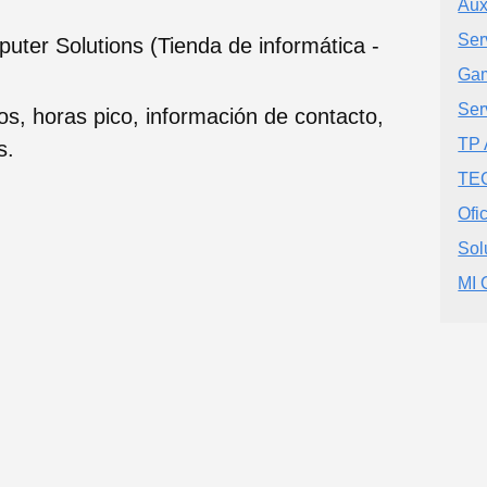
Au
Ser
ter Solutions (Tienda de informática -
Gam
Ser
ios, horas pico, información de contacto,
TP
s.
TE
Ofi
Sol
MI