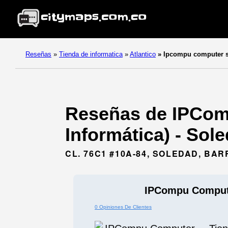
Reseñas
»
Tienda de informatica
»
Atlantico
»
Ipcompu computer s
Reseñas de IPCom
Informática) - Sole
CL. 76C1 #10A-84, SOLEDAD, BA
IPCompu Comput
0 Opiniones De Clientes