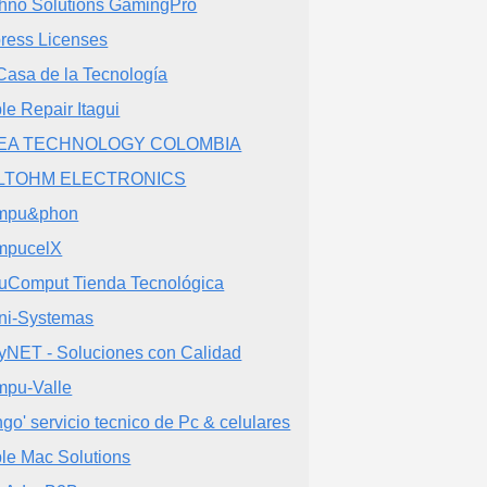
hno Solutions GamingPro
ress Licenses
Casa de la Tecnología
le Repair Itagui
EA TECHNOLOGY COLOMBIA
LTOHM ELECTRONICS
mpu&phon
mpucelX
uComput Tienda Tecnológica
ni-Systemas
yNET - Soluciones con Calidad
pu-Valle
ngo' servicio tecnico de Pc & celulares
le Mac Solutions