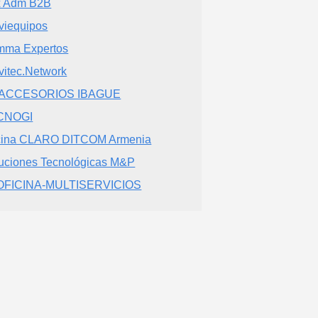
x Adm B2B
viequipos
ma Expertos
vitec.Network
 ACCESORIOS IBAGUE
CNOGI
cina CLARO DITCOM Armenia
uciones Tecnológicas M&P
 OFICINA-MULTISERVICIOS