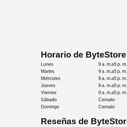
Horario de ByteStore
Lunes
9 a. m.a5 p. m
Martes
9 a. m.a5 p. m
Miércoles
9 a. m.a5 p. m
Jueves
9 a. m.a5 p. m
Viernes
9 a. m.a5 p. m
Sábado
Cerrado
Domingo
Cerrado
Reseñas de ByteStor