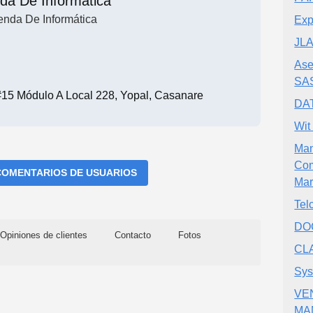
nda De Informática
enda De Informática
Exp
JL
Ase
SA
#15 Módulo A Local 228, Yopal, Casanare
DA
Wit
Man
Com
COMENTARIOS DE USUARIOS
Mar
Tel
DO
Opiniones de clientes
Contacto
Fotos
CLA
Sy
VE
MA