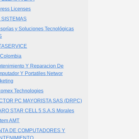
ress Licenses
A SISTEMAS
sorías y Soluciones Tecnológicas
S
TASERVICE
 Colombia
tenimiento Y Reparacion De
putador Y Portatiles Networ
keting
comex Technologies
CTOR PC MAYORISTA SAS (DRPC)
RO STAR CELL 5 S.A.S Morales
stem AMT
NTA DE COMPUTADORES Y
NTENIMIENTO