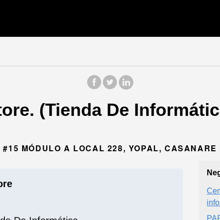
re. (Tienda De Informática
 #15 MÓDULO A LOCAL 228, YOPAL, CASANARE
Neg
ore
Cen
inf
PA