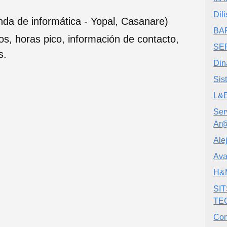
Dil
nda de informática - Yopal, Casanare)
BA
ios, horas pico, información de contacto,
SE
s.
Din
Sis
L&
Ser
Ar
Ale
Ava
H&
SI
TE
Com