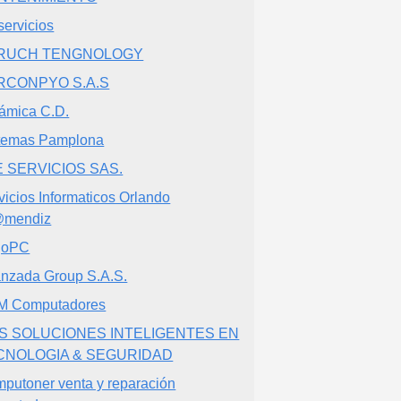
iservicios
RUCH TENGNOLOGY
RCONPYO S.A.S
ámica C.D.
temas Pamplona
E SERVICIOS SAS.
vicios Informaticos Orlando
@mendiz
joPC
nzada Group S.A.S.
M Computadores
TS SOLUCIONES INTELIGENTES EN
CNOLOGIA & SEGURIDAD
putoner venta y reparación