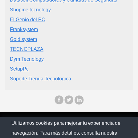
Shopme tecnology
El Genio del PC
Franksystem
Gold system
TECNOPLAZA
Dym Tecnology
SetupPc
Soporte Tienda Tecnologica
© Citymaps Colombia 2025
Utilizamos cookies para mejorar tu experiencia de
navegación. Para más detalles, consulta nuestra
Política de Privacidad