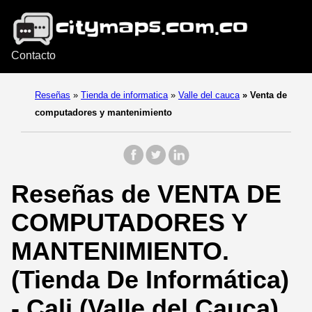
Contacto
Reseñas
»
Tienda de informatica
»
Valle del cauca
»
Venta de
computadores y mantenimiento
Reseñas de VENTA DE
COMPUTADORES Y
MANTENIMIENTO.
(Tienda De Informática)
- Cali (Valle del Cauca).