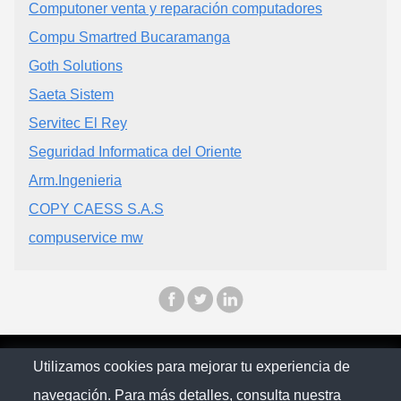
Computoner venta y reparación computadores
Compu Smartred Bucaramanga
Goth Solutions
Saeta Sistem
Servitec El Rey
Seguridad Informatica del Oriente
Arm.Ingenieria
COPY CAESS S.A.S
compuservice mw
© Citymaps Colombia 2025
Utilizamos cookies para mejorar tu experiencia de
navegación. Para más detalles, consulta nuestra
Política de Privacidad